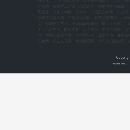
育智库
学习型城市建设
域名投资知识网
意志力教
作文网
余建祥工作室
思维训练
家庭教育顶层设计
思维谷
中华人物谱
高考季
中国茶文化网
作文评
收藏证书查询网
广告设计知识
教育趋势研究
八卦
网
雕塑设计艺术
中国民间故事网
珠宝文化网
世
闲
风雅中国
时尚文化
贝壳书画
中国兰花网
演
网
中国儿童文学网
国学文化网
成语辞典
健康百
文化网
茶艺文化网
幸福教育网
学习力训练知识
Copyrig
reserved