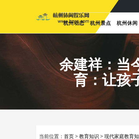
杭州动态
杭州景点
杭州休闲
余建祥：当
育：让孩
当前位置：
首页
>
教育知识
>
现代家庭教育知