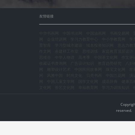
友情链接
中华书画网
中国书法网
中国油画网
书画交易网
网
企业培训网
学习力教育中心
中小学教育网
学
育智库
学习型城市建设
域名投资知识网
意志力教
作文网
余建祥工作室
思维训练
家庭教育顶层设计
思维谷
中华人物谱
高考季
中国茶文化网
作文评
收藏证书查询网
广告设计知识
教育趋势研究
八卦
网
雕塑设计艺术
中国民间故事网
珠宝文化网
世
闲
风雅中国
时尚文化
贝壳书画
中国兰花网
演
网
中国儿童文学网
国学文化网
成语辞典
健康百
文化网
茶艺文化网
幸福教育网
学习力训练知识
Copyrig
reserved