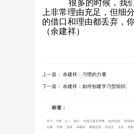
很多的时候，我们
上非常理由充足，但细
的借口和理由都丢弃，
（余建祥）
上一篇
：
余建祥：习惯的力量
下一篇
：
余建祥：如何创建学习型组织
标签：
学习
习惯
之一
借口
中国儿童文学网
杭州动态
民间故
甘肃
中国
漾濞
余建祥
聊斋志异
白话文
文化
电影