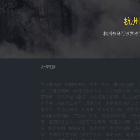
杭
杭州被马可波罗称
友情链接
中华书画网
中国书法网
中国油画网
书画交易网
网
企业培训网
学习力教育中心
中小学教育网
学
育智库
学习型城市建设
域名投资知识网
意志力教
作文网
余建祥工作室
思维训练
家庭教育顶层设计
思维谷
中华人物谱
高考季
中国茶文化网
作文评
收藏证书查询网
广告设计知识
教育趋势研究
八卦
网
雕塑设计艺术
中国民间故事网
珠宝文化网
世
闲
风雅中国
时尚文化
贝壳书画
中国兰花网
演
网
中国儿童文学网
国学文化网
成语辞典
健康百