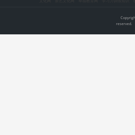
文化网
茶艺文化网
幸福教育网
学习力训练知识
Copyrig
reserved