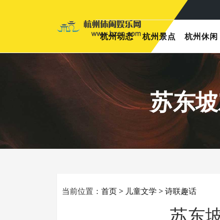
杭州动态
杭州景点
杭州休闲
苏东坡
当前位置：
首页
>
儿童文学
>
诗联趣话
苏东