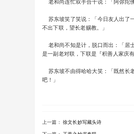
老和尚连忙双手合十说：「阿弥陀佛
苏东坡笑了笑说：「今日友人出了一
不出下联，望长老赐教。」
老和尚不知是计，脱口而出：「居士
是一副老对联，下联是『积善人家庆
苏东坡不由得哈哈大笑：「既然长老明
吧！」
上一篇
：
徐文长妙写藏头诗