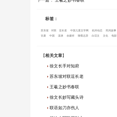
下一篇
：
王羲之妙书春联
标签：
苏东坡
对联
逗长老
中国儿童文学网
杭州动态
民间故事
甘肃
中国
漾濞
余建祥
聊斋志异
白话文
文化
电影
【
相关文章
】
徐文长手对知府
苏东坡对联逗长老
王羲之妙书春联
徐文长妙写藏头诗
联语如刀亦伤人