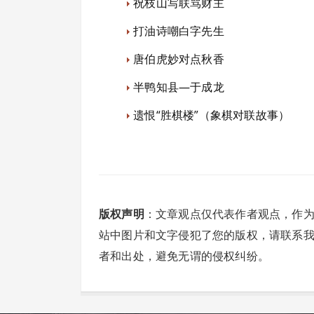
祝枝山写联骂财主
打油诗嘲白字先生
唐伯虎妙对点秋香
半鸭知县—于成龙
遗恨“胜棋楼”（象棋对联故事）
版权声明
：文章观点仅代表作者观点，作
站中图片和文字侵犯了您的版权，请联系
者和出处，避免无谓的侵权纠纷。