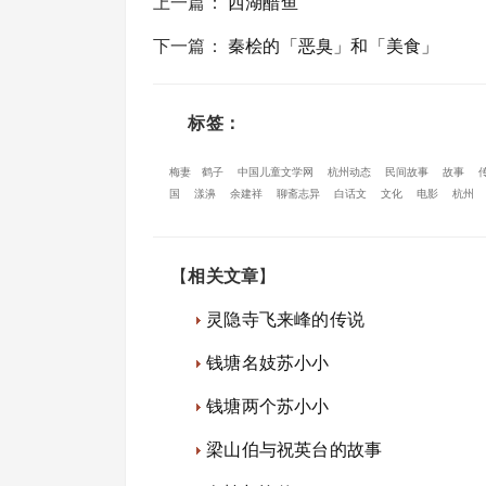
上一篇
：
西湖醋鱼
下一篇
：
秦桧的「恶臭」和「美食」
标签：
梅妻
鹤子
中国儿童文学网
杭州动态
民间故事
故事
国
漾濞
余建祥
聊斋志异
白话文
文化
电影
杭州
【
相关文章
】
灵隐寺飞来峰的传说
钱塘名妓苏小小
钱塘两个苏小小
梁山伯与祝英台的故事