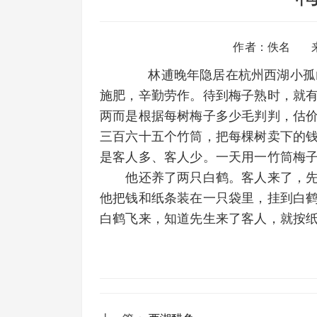
作者：佚名 
林逋晚年隐居在杭州西湖小孤山
施肥，辛勤劳作。待到梅子熟时，就
两而是根据每树梅子多少毛判判，估
三百六十五个竹筒，把每棵树卖下的
是客人多、客人少。一天用一竹筒梅
他还养了两只白鹤。客人来了，先
他把钱和纸条装在一只袋里，挂到白
白鹤飞来，知道先生来了客人，就按