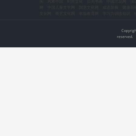
闲
风雅中国
时尚文化
贝壳书画
中国兰花网
演
网
中国儿童文学网
国学文化网
成语辞典
健康百
文化网
茶艺文化网
幸福教育网
学习力训练知识
Copyrig
reserved