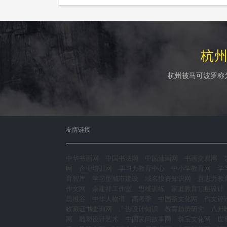
杭
杭州被马可波罗称
友情链接
中华书画网
中国书法网
中国油画网
书画交易网
网
企业培训网
学习力教育中心
中小学教育网
学
育智库
学习型城市建设
域名投资知识网
意志力教
作文网
余建祥工作室
思维训练
家庭教育顶层设计
思维谷
中华人物谱
高考季
中国茶文化网
作文评
收藏证书查询网
广告设计知识
教育趋势研究
八卦
网
雕塑设计艺术
中国民间故事网
珠宝文化网
世