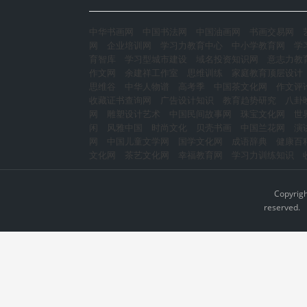
中华书画网
中国书法网
中国油画网
书画交易网
网
企业培训网
学习力教育中心
中小学教育网
学
育智库
学习型城市建设
域名投资知识网
意志力教
作文网
余建祥工作室
思维训练
家庭教育顶层设计
思维谷
中华人物谱
高考季
中国茶文化网
作文评
收藏证书查询网
广告设计知识
教育趋势研究
八卦
网
雕塑设计艺术
中国民间故事网
珠宝文化网
世
闲
风雅中国
时尚文化
贝壳书画
中国兰花网
演
网
中国儿童文学网
国学文化网
成语辞典
健康百
文化网
茶艺文化网
幸福教育网
学习力训练知识
Copyrig
reserved