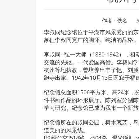
作者：佚名 
李叔同纪念馆位于平湖市风景秀丽的东
象征李叔同宽广的胸怀、纯洁的品格，
李叔同--弘一大师（1880-1942
交流的先驱、一代爱国高僧。李叔同学
杭州等地执教，曾培养出丰子恺、刘质
跑寺出家。1942年10月13日圆寂于福
纪念馆总面积1506平方米、高24米
件书画作品的环形展厅。陈列室分别陈
学习研究。纪念馆已成为我市一个新旅
纪念馆所在的叔同公园，树木葱茏，鸟
道美丽的风景线。
[途经公交]514路 k504路 观光8线 