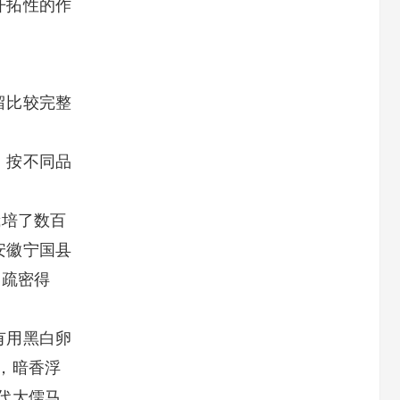
开拓性的作
留比较完整
，按不同品
栽培了数百
安徽宁国县
，疏密得
有用黑白卵
，暗香浮
代大儒马