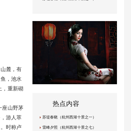
家山麓，有
养鱼，池水
上，重新砌
热点内容
一座山野茅
静，游人萃
苏堤春晓（杭州西湖十景之一）
上。时称卢
雷峰夕照（杭州西湖十景之七）