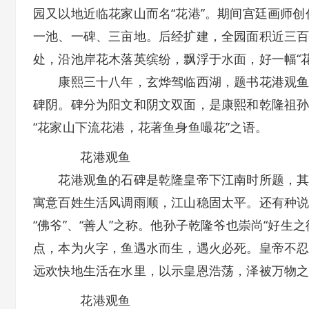
园又以地近临花家山而名“花港”。期间宫廷画师
一池、一碑、三亩地。后经扩建，全园面积近三
处，沿池岸花木落英缤纷，飘浮于水面，好一幅“
康熙三十八年，玄烨驾临西湖，题书花港观鱼，
碑阴。碑分为阳文和阴文双面，是康熙和乾隆祖
“花家山下流花港，花著鱼身鱼嘬花”之语。
花港观鱼
花港观鱼的石碑是乾隆皇帝下江南时所题，其中
寓意百姓生活风调雨顺，江山稳固太平。还有种说
“佛爷”、“善人”之称。他孙子乾隆爷也崇尚“好生
点，本为火字，鱼遇水而生，遇火必死。皇帝不忍
远欢快地生活在水里，以示皇恩浩荡，泽被万物
花港观鱼