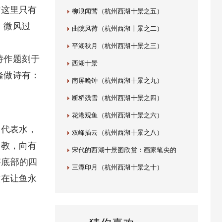
时这里只有
柳浪闻莺（杭州西湖十景之五）
，微风过
曲院风荷（杭州西湖十景之二）
平湖秋月（杭州西湖十景之三）
诗作题刻于
西湖十景
隆做诗有：
南屏晚钟（杭州西湖十景之九）
断桥残雪（杭州西湖十景之四）
花港观鱼（杭州西湖十景之六）
，代表水，
双峰插云（杭州西湖十景之八）
佛教，向有
宋代的西湖十景图欣赏：画家笔尖的
字底部的四
三潭印月（杭州西湖十景之十）
意在让鱼永