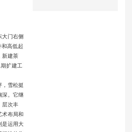
东大门右侧
件和高低起
，新建茶
二期扩建工
坪，雪松挺
幽深。它继
，层次丰
艺术布局和
别是运用大