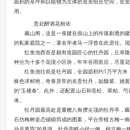
面积的草坪和以植物为主体的造景组合空间，在
用。
贵妃醉酒花相依
藏山阁，这是一座建在假山上的玲珑剔透的建筑
的私家庭院之一，著名学者马一浮曾在此居住。
红鱼池西首是颇有造园匠心的牡丹园，丘阜隆起
种分为十多个花境小区块，年年谷雨前后，尽显
红鱼池往前是牡丹园，全园面积约1万平方米，
株色泽鲜艳，奇香异常的名贵牡丹，如魏紫、姚
的“玉楼春”。此外，还配置山石和苍松、翠柏、
体。
牡丹园最高处是重檐八角攒尖顶的牡丹亭，匾额
石仿梅树姿态铺砌而成的图案，平台旁植古梅一株
动月黄昏”的意境，牡丹亭畔小径一侧，植古梅一