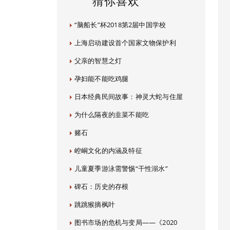
猜你喜欢
“脑船长”杯2018第2届中国学校
上海启动建设首个国家文物保护利
父亲的智慧之灯
孕妇能不能吃鸡腿
日本经典民间故事：神灵大蛇与住屋
为什么隔夜的韭菜不能吃
赌石
崆峒文化的内涵及特征
儿童夏季游泳需警惕“干性溺水”
碑石：历史的存根
跳跳猴摘枫叶
图书市场的危机与变局——《2020