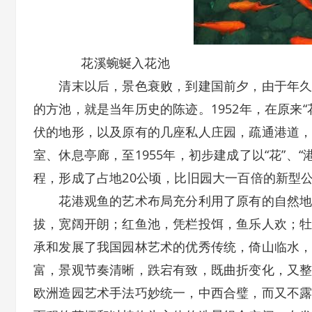
花溪蜿蜒入花池
清末以后，景色衰败，到建国前夕，由于年久失
的方池，就是当年历史的陈迹。1952年，在原来
伏的地形，以及原有的几座私人庄园，疏通港道
室、休息亭廊，至1955年，初步建成了以“花”、“
程，形成了占地20公顷，比旧园大一百倍的新型
花港观鱼的艺术布局充分利用了原有的自然地形
拔，宽阔开朗；红鱼池，凭栏投饵，鱼乐人欢；
承和发展了我国园林艺术的优秀传统，倚山临水
富，景观节奏清晰，跌宕有致，既曲折变化，又
欧洲造园艺术手法巧妙统一，中西合璧，而又不