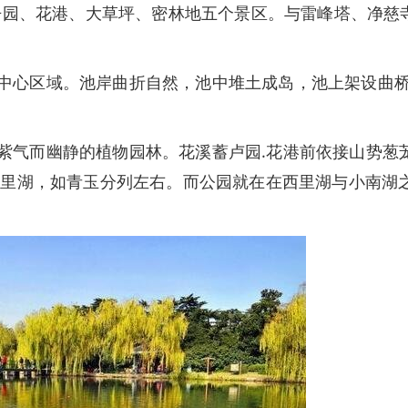
丹园、花港、大草坪、密林地五个景区。与雷峰塔、净慈
心区域。池岸曲折自然，池中堆土成岛，池上架设曲桥
气而幽静的植物园林。花溪蓄卢园.花港前依接山势葱
西里湖，如青玉分列左右。而公园就在在西里湖与小南湖