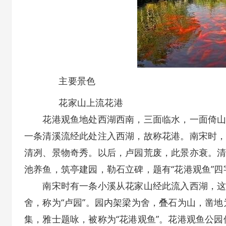
主要景色
花家山上流花港
花港观鱼地处西湖西南，三面临水，一面倚山。
一条清溪流经此处注入西湖，故称花港。南宋时，
清冽、景物奇秀。以后，卢园荒废，此景亦衰。
池养鱼，筑亭建园，勒石立碑，题有“花港观鱼”四
南宋时有一条小溪从花家山经此流入西湖，这条
舍，称为“卢园”。园内架梁为舍，叠石为山，凿
集，雅士题咏，被称为“花港观鱼”。花港观鱼公