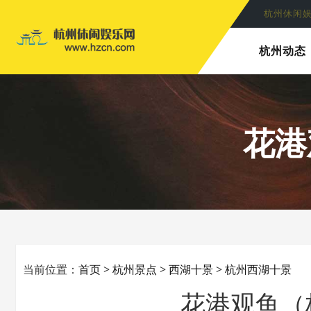
杭州休闲
杭州动态
花港
当前位置：
首页
>
杭州景点
>
西湖十景
>
杭州西湖十景
花港观鱼（