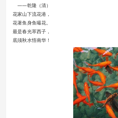
——乾隆（清）
花家山下流花港，
花著鱼身鱼嘬花。
最是春光萃西子，
底须秋水悟南华！