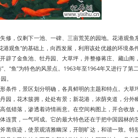
修，仅剩下一池、一碑、三亩荒芜的园地。花港观鱼
“花港观鱼”的基础上，向西发展，利用该处优越的环境条
，开辟了金鱼池、牡丹园、大草坪，并整修蒋庄、藏山阁
港”、“鱼”为特色的风景点。1963年至1964年又进行了第
公园。
条件，景区划分明确，各具鲜明的主题和特点。大草
牡丹园，花木簇拥，处处有景；新花港，浓荫夹道，分外
，高低错落，渗透着诗情画意。在空间构图上，开合收放
整体连贯，一气呵成。它的最大特色还在于把中国园林的
露斧凿痕迹，使景观清雅幽深，开朗旷达，和谐一致。特