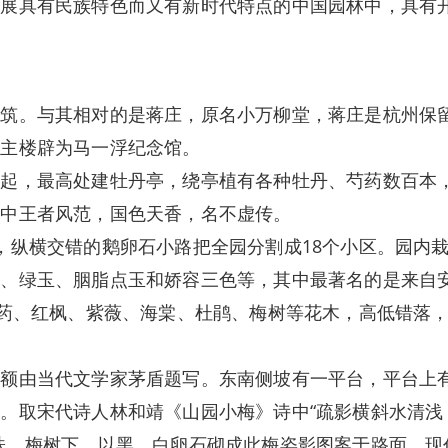
发展具有民族特色而又有新时代特点的中国园林中，具有
。与其相对的是蒋庄，原名小万柳堂，蒋庄是杭州保
现主楼辟为马一浮纪念馆。
，最高处建牡丹亭，绕亭植有各种牡丹、芍药数百本
花中王者风范，国色天香，名不虚传。
纵横交错的鹅卵石小路把全园分割成18个小区。园内
黄、绿玉、胭脂点玉和娇容三色等，其中最著名的是来自
芍药、红枫、紫薇、海棠、杜鹃、梅树等花木，高低错落
由当代文学家茅盾题写。东南侧坡有一平台，平台上
。取宋代诗人林和靖《山园小梅》诗中“疏影横斜水清浅
株，梅树下，以黑、白卵石砌成此梅姿影图案于路面，现