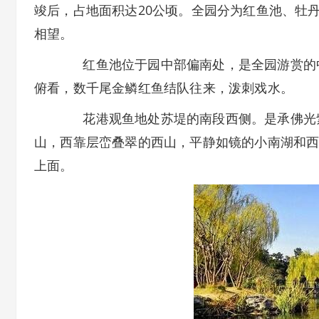
竣后，占地面积达20公顷。全园分为红鱼池、牡
相望。
红鱼池位于园中部偏南处，是全园游赏的中
俯看，数千尾金鳞红鱼结队往来，泼刺戏水。
花港观鱼地处苏堤的南段西侧。是承佛光紫
山，西靠层峦叠翠的西山，平静如镜的小南湖和
上面。