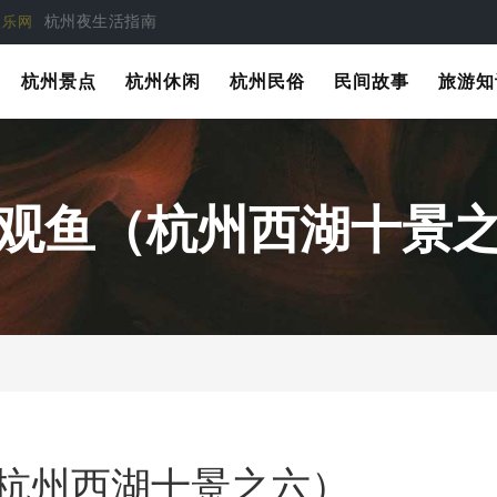
杭州夜生活指南
娱乐网
杭州景点
杭州休闲
杭州民俗
民间故事
旅游知
观鱼（杭州西湖十景
杭州西湖十景之六）