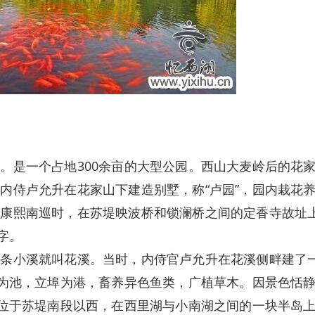
是一个占地300余亩的大型公园。西山大麦岭后的花
内侍卢允升在花家山下建造别墅，称“卢园”，园内栽花
清康熙南巡时，在苏堤映波桥和锁澜桥之间的定香寺故址
字。
小溪就叫花溪。当时，内侍官卢允升在花溪侧畔建了
地为池，立埠为港，畜养异色鱼类，广植草木。因景色恬
园位于苏堤南段以西，在西里湖与小南湖之间的一块半岛