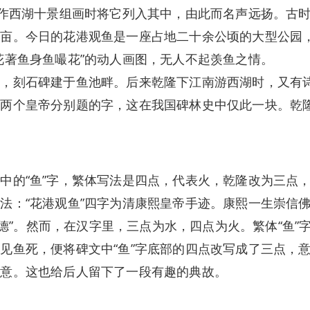
创作西湖十景组画时将它列入其中，由此而名声远扬。古
百亩。今日的花港观鱼是一座占地二十余公顷的大型公园
花著鱼身鱼嘬花”的动人画图，无人不起羡鱼之情。
刻石碑建于鱼池畔。后来乾隆下江南游西湖时，又有
孙两个皇帝分别题的字，这在我国碑林史中仅此一块。乾
的“鱼”字，繁体写法是四点，代表火，乾隆改为三点
法：“花港观鱼”四字为清康熙皇帝手迹。康熙一生崇信
之德”。然而，在汉字里，三点为水，四点为火。繁体“鱼”
见鱼死，便将碑文中“鱼”字底部的四点改写成了三点，
之意。这也给后人留下了一段有趣的典故。