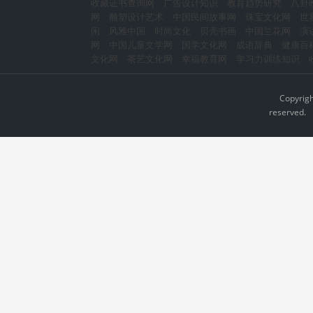
收藏证书查询网
广告设计知识
教育趋势研究
八卦
网
雕塑设计艺术
中国民间故事网
珠宝文化网
世
闲
风雅中国
时尚文化
贝壳书画
中国兰花网
演
网
中国儿童文学网
国学文化网
成语辞典
健康百
文化网
茶艺文化网
幸福教育网
学习力训练知识
Copyrig
reserved