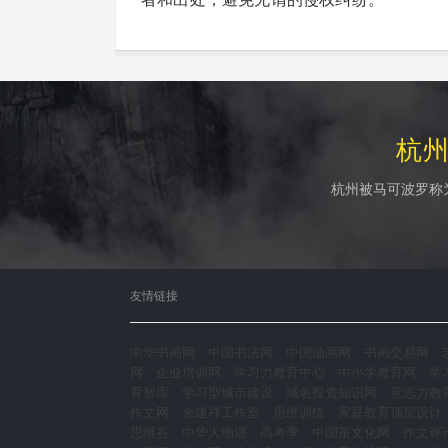
杭
杭州被马可波罗称
友情链接
中华书画网
中国书法网
中国油画网
书画交易网
网
企业培训网
学习力教育中心
中小学教育网
学
育智库
学习型城市建设
域名投资知识网
意志力教
作文网
余建祥工作室
思维训练
家庭教育顶层设计
思维谷
中华人物谱
高考季
中国茶文化网
作文评