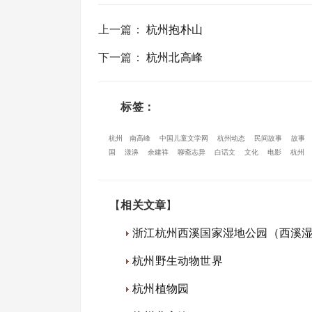
上一篇
：
杭州抱朴山
下一篇
：
杭州北高峰
标签：
杭州
南高峰
中国儿童文学网
杭州动态
民间故事
故事
国
漾濞
余建祥
聊斋志异
白话文
文化
电影
杭州
【
相关文章
】
浙江杭州西溪国家湿地公园（西溪
杭州野生动物世界
杭州植物园