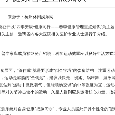
名 来源于：
杭州休闲娱乐网
委召开以“四季安康·健康同行——春季健康管理重点知识”为主
相关主题，邀请省内各大医院相关医护专业人士进行了介绍。
科普专家库成员祁继良介绍说，科学运动减重应以良好生活方式
食层面，“管住嘴”就是要形成“倒金字塔”的饮食结构，注重运
动，运动是燃脂的“金钥匙”，建议以快走、慢跑、锅庄舞、游泳
强度达到“运动中微微喘气，但能顺畅交谈”的中等强度为宜，运
机等对关节冲击较小的运动；久坐人群则应从激活核心力量、改
测系统对自身健康“把脉问诊”，专业人员据此开具个性化的“运