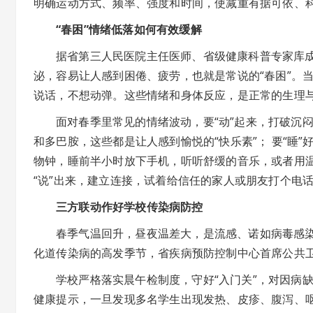
明确运动方式、频率、强度和时间，使减重有据可依、
“春困”情绪低落如何有效缓解
据省第三人民医院主任医师、省级健康科普专家库
泌，容易让人感到困倦、疲劳，也就是常说的“春困”。
说话，不想动弹。这些情绪和身体反应，是正常的生理
面对春季里常见的情绪波动，要“动”起来，打破沉
和多巴胺，这些都是让人感到愉悦的“快乐素”； 要“睡
物钟，睡前半小时放下手机，听听舒缓的音乐，或者用
“说”出来，建立连接，试着给信任的家人或朋友打个电
三方联动作好学校传染病防控
春季气温回升，昼夜温差大，是流感、诺如病毒感
化道传染病的高发季节，省疾病预防控制中心首席公共
学校严格落实晨午检制度，守好“入门关”，对因病
健康提示，一旦发现多名学生出现发热、皮疹、腹泻、