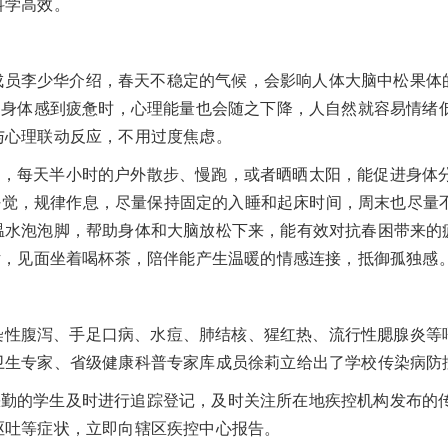
科学高效。
成员李少华介绍，春天不稳定的气候，会影响人体大脑中松果体
当身体感到疲惫时，心理能量也会随之下降，人自然就容易情绪
与心理联动反应，不用过度焦虑。
闷，每天半小时的户外散步、慢跑，或者晒晒太阳，能促进身体
”好觉，规律作息，尽量保持固定的入睡和起床时间，周末也尽量
温水泡泡脚，帮助身体和大脑放松下来，能有效对抗春困带来的
话，见面坐着喝杯茶，陪伴能产生温暖的情感连接，抵御孤独感
染性腹泻、手足口病、水痘、肺结核、猩红热、流行性腮腺炎等
卫生专家、省级健康科普专家库成员徐莉立给出了学校传染病防
缺勤的学生及时进行追踪登记，及时关注所在地疾控机构发布的
呕吐等症状，立即向辖区疾控中心报告。