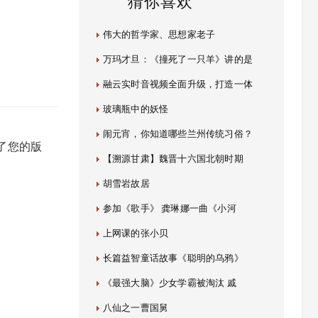
猜你喜欢
伟大的哲学家、思想家老子
万玛才旦：《撞死了一只羊》讲的是
融云实时音视频全面升级，打造一体
玻璃瓶中的妖怪
闹元宵，你知道哪些兰州传统习俗？
了您的版
【溯源甘肃】魏晋十六国北朝时期
胡雪岩故居
参加《歌手》 龚琳娜一曲《小河
上网课的张小贝
长篇益智童话故事《聪明的乌鸦》
《最强大脑》少女学霸被淘汰 戚
八仙之一曹国舅