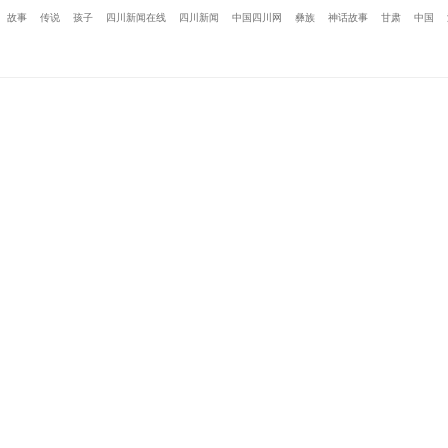
故事
传说
孩子
四川新闻在线
四川新闻
中国四川网
彝族
神话故事
甘肃
中国