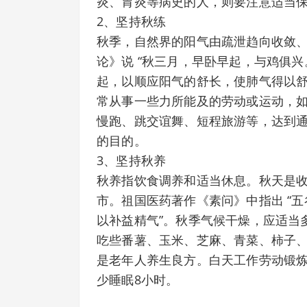
炎、胃炎等病史的人，则要注意适当
2、坚持秋练
秋季，自然界的阳气由疏泄趋向收敛、
论》说 “秋三月，早卧早起，与鸡俱兴
起，以顺应阳气的舒长，使肺气得以舒
常从事一些力所能及的劳动或运动，
慢跑、跳交谊舞、短程旅游等，达到
的目的。
3、坚持秋养
秋养指饮食调养和适当休息。秋天是
市。祖国医药著作《素问》中指出 “
以补益精气”。秋季气候干燥，应适当
吃些番薯、玉米、芝麻、青菜、柿子
是老年人养生良方。白天工作劳动锻
少睡眠8小时。