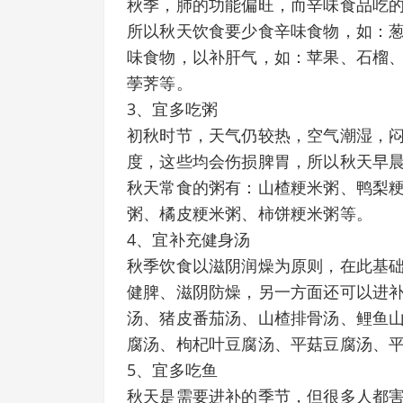
秋季，肺的功能偏旺，而辛味食品吃
所以秋天饮食要少食辛味食物，如：
味食物，以补肝气，如：苹果、石榴
荸荠等。
3、宜多吃粥
初秋时节，天气仍较热，空气潮湿，
度，这些均会伤损脾胃，所以秋天早
秋天常食的粥有：山楂粳米粥、鸭梨
粥、橘皮粳米粥、柿饼粳米粥等。
4、宜补充健身汤
秋季饮食以滋阴润燥为原则，在此基
健脾、滋阴防燥，另一方面还可以进
汤、猪皮番茄汤、山楂排骨汤、鲤鱼
腐汤、枸杞叶豆腐汤、平菇豆腐汤、
5、宜多吃鱼
秋天是需要进补的季节，但很多人都