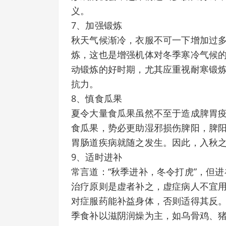
义。
7、加强锻炼
秋天气候渐冷，衣服不可一下增加过
炼，这也是增强机体对冬季寒冷气候
动锻炼的好时期，尤其应重视耐寒锻
抗力。
8、慎食瓜果
夏令大量食瓜果虽然不至于造成脾胃
食瓜果，势必更助湿邪损伤脾阳，脾
胃肠道疾病就随之发生。因此，入秋
9、适时进补
常言道：“秋季进补，冬令打虎”，但
治疗原则是虚者补之，虚症病人不宜
对症服药能补益身体，否则适得其反
季食补以滋阴润燥为主，如乌骨鸡、