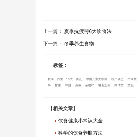
上一篇
：
夏季抗疲劳6大饮食法
下一篇
：
冬季养生食物
标签：
秋季
养生
10大
要点
中国儿童文学网
杭州动态
民间故
事
甘肃
中国
漾濞
余建祥
聊斋志异
白话文
文化
【
相关文章
】
饮食健康小常识大全
科学的饮食养脑方法