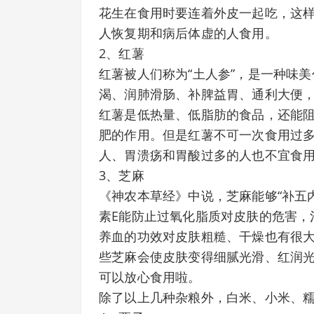
花生在食用时要连着外皮一起吃，这
人恢复期和病后体虚的人食用。
2、红薯
红薯被人们称为“土人参”，是一种味
渴、润肺滑肠、补脾益胃、通利大便
红薯是低热量、低脂肪的食品，还能
肥的作用。但是红薯不可一次食用过
人、胃溃疡和胃酸过多的人也不宜食
3、芝麻
《神农本草经》中说，芝麻能够“补五
素E能防止过氧化脂质对皮肤的危害，
养血的功效对皮肤粗糙、干燥也有很
些芝麻会使皮肤变得细腻光滑、红润
可以放心食用啦。
除了以上几种杂粮外，白米、小米、