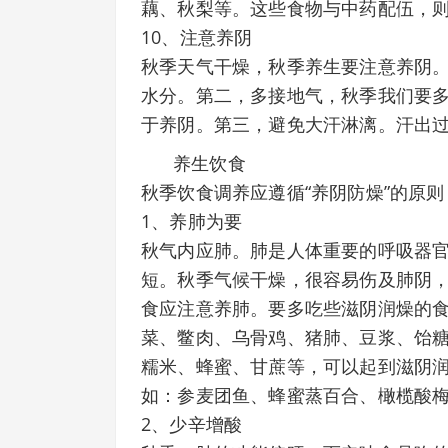
藕、秋梨等。这些食物与中药配伍，
10、注意养阴
秋季天气干燥，秋季养生要注意养阴
水分。第二，多接地气，秋季我们要
于养阴。第三，避免大汗淋漓。汗出过
养生饮食
秋季饮食调养应遵循“养阴防燥”的原
1、养肺为要
秋气内应肺。肺是人体重要的呼吸器
短。秋季气候干燥，很容易伤及肺阴
食应注意养肺。要多吃些滋阴润燥的
菜、鳖肉、乌骨鸡、猪肺、豆浆、饴
糯米、蜂蜜、甘蔗等，可以起到滋阴
如：参麦团鱼、蜂蜜蒸百合、橄榄酸
2、少辛增酸