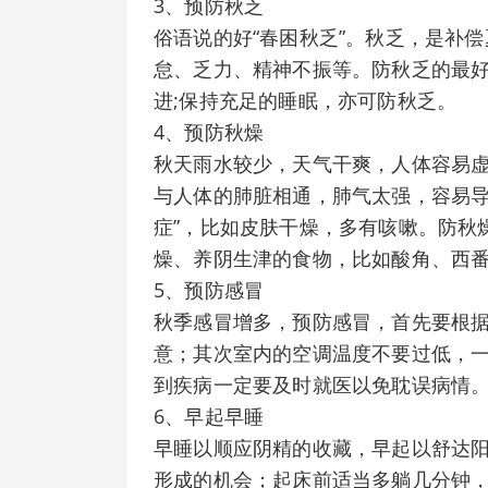
3、预防秋乏
俗语说的好“春困秋乏”。秋乏，是补
怠、乏力、精神不振等。防秋乏的最
进;保持充足的睡眠，亦可防秋乏。
4、预防秋燥
秋天雨水较少，天气干爽，人体容易虚
与人体的肺脏相通，肺气太强，容易导
症”，比如皮肤干燥，多有咳嗽。防秋
燥、养阴生津的食物，比如酸角、西
5、预防感冒
秋季感冒增多，预防感冒，首先要根
意；其次室内的空调温度不要过低，一
到疾病一定要及时就医以免耽误病情
6、早起早睡
早睡以顺应阴精的收藏，早起以舒达
形成的机会；起床前适当多躺几分钟