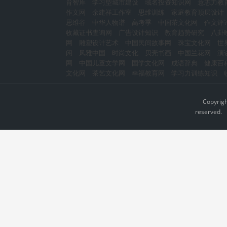
育智库
学习型城市建设
域名投资知识网
意志力教
作文网
余建祥工作室
思维训练
家庭教育顶层设计
思维谷
中华人物谱
高考季
中国茶文化网
作文评
收藏证书查询网
广告设计知识
教育趋势研究
八卦
网
雕塑设计艺术
中国民间故事网
珠宝文化网
世
闲
风雅中国
时尚文化
贝壳书画
中国兰花网
演
网
中国儿童文学网
国学文化网
成语辞典
健康百
文化网
茶艺文化网
幸福教育网
学习力训练知识
Copyrig
reserved