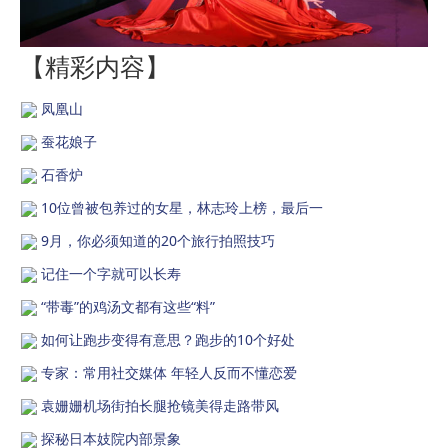
【精彩内容】
凤凰山
蚕花娘子
石香炉
10位曾被包养过的女星，林志玲上榜，最后一
9月，你必须知道的20个旅行拍照技巧
记住一个字就可以长寿
“带毒”的鸡汤文都有这些“料”
如何让跑步变得有意思？跑步的10个好处
专家：常用社交媒体 年轻人反而不懂恋爱
袁姗姗机场街拍长腿抢镜美得走路带风
探秘日本妓院内部景象