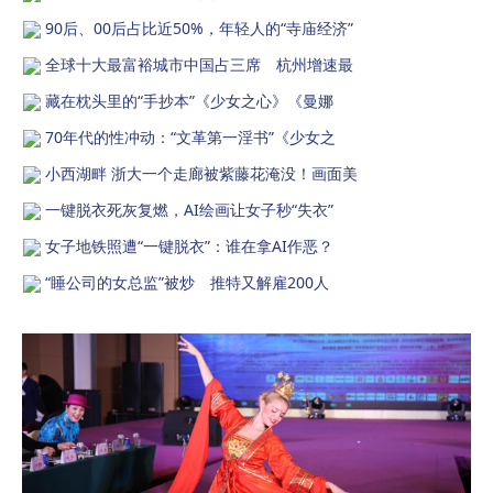
90后、00后占比近50%，年轻人的“寺庙经济”
全球十大最富裕城市中国占三席 杭州增速最
藏在枕头里的“手抄本”《少女之心》《曼娜
70年代的性冲动：“文革第一淫书”《少女之
小西湖畔 浙大一个走廊被紫藤花淹没！画面美
一键脱衣死灰复燃，AI绘画让女子秒“失衣”
女子地铁照遭“一键脱衣”：谁在拿AI作恶？
“睡公司的女总监”被炒 推特又解雇200人