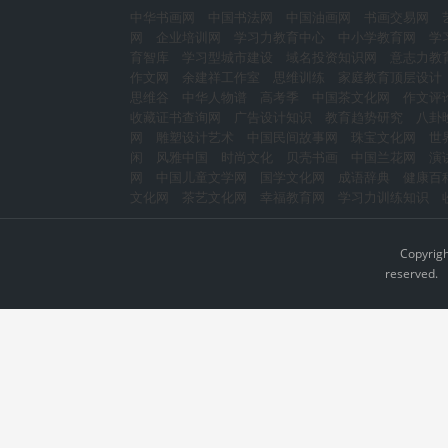
中华书画网
中国书法网
中国油画网
书画交易网
网
企业培训网
学习力教育中心
中小学教育网
学
育智库
学习型城市建设
域名投资知识网
意志力教
作文网
余建祥工作室
思维训练
家庭教育顶层设计
思维谷
中华人物谱
高考季
中国茶文化网
作文评
收藏证书查询网
广告设计知识
教育趋势研究
八卦
网
雕塑设计艺术
中国民间故事网
珠宝文化网
世
闲
风雅中国
时尚文化
贝壳书画
中国兰花网
演
网
中国儿童文学网
国学文化网
成语辞典
健康百
文化网
茶艺文化网
幸福教育网
学习力训练知识
Copyrig
reserved