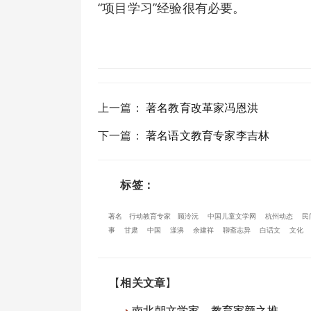
“项目学习”经验很有必要。
上一篇
：
著名教育改革家冯恩洪
下一篇
：
著名语文教育专家李吉林
标签：
著名
行动教育专家
顾泠沅
中国儿童文学网
杭州动态
民
事
甘肃
中国
漾濞
余建祥
聊斋志异
白话文
文化
【
相关文章
】
南北朝文学家、教育家颜之推