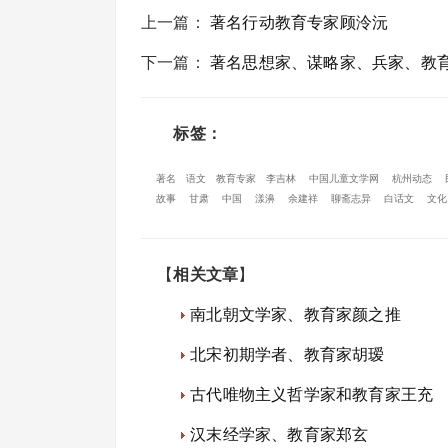
上一篇
：
著名行动教育专家顾泠沅
下一篇
：
著名思想家、谋略家、兵家、教
标签：
著名
语文
教育专家
李吉林
中国儿童文学网
杭州动态
故事
甘肃
中国
漾濞
余建祥
聊斋志异
白话文
文化
【
相关文章
】
南北朝文学家、教育家颜之推
北宋初期学者、教育家胡瑷
古代唯物主义哲学家和教育家王充
汉末经学家、教育家郑玄