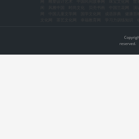
网
雕塑设计艺术
中国民间故事网
珠宝文化网
世
闲
风雅中国
时尚文化
贝壳书画
中国兰花网
演
网
中国儿童文学网
国学文化网
成语辞典
健康百
文化网
茶艺文化网
幸福教育网
学习力训练知识
Copyrig
reserved