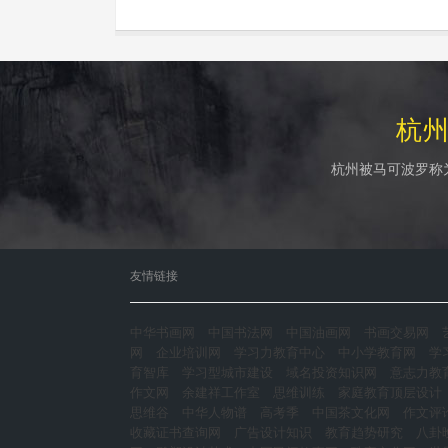
杭
杭州被马可波罗称
友情链接
中华书画网
中国书法网
中国油画网
书画交易网
网
企业培训网
学习力教育中心
中小学教育网
学
育智库
学习型城市建设
域名投资知识网
意志力教
作文网
余建祥工作室
思维训练
家庭教育顶层设计
思维谷
中华人物谱
高考季
中国茶文化网
作文评
收藏证书查询网
广告设计知识
教育趋势研究
八卦