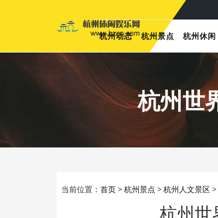
杭州动态
杭州景点
杭州休闲
杭州世
当前位置：
首页
>
杭州景点
>
杭州人文景区
杭州世