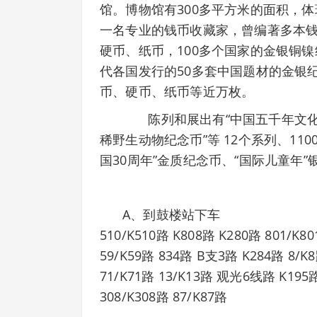
馆。博物馆有300多平方米的面积，
一名专业的钱币收藏家，曾编著多本钱
硬币、纸币，100多个国家的金银铜
代各国发行的50多套中国题材的金银
币、硬币、纸币等近万枚。
陈列和展出有“中国五千年文化纪
稀野生动物纪念币”等 12个系列、1
国30周年”金质纪念币、“国际儿童年
A、到鼓楼站下车
510/K510路 K808路 K280路 801/K8
59/K59路 834路 B支3路 K284路 8/K
71/K71路 13/K13路 观光6线路 K195
308/K308路 87/K87路