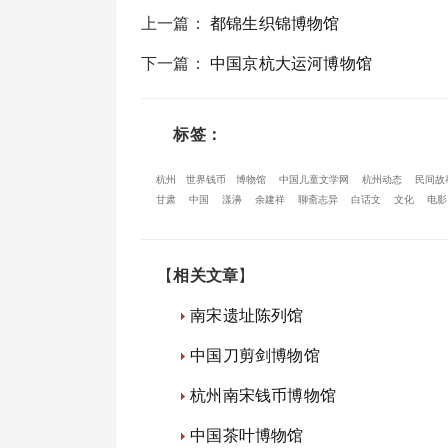
上一篇
：
都锦生织锦博物馆
下一篇
：
中国京杭大运河博物馆
标签：
杭州
世界钱币
博物馆
中国儿童文学网
杭州动态
民间故
甘肃
中国
漾濞
余建祥
聊斋志异
白话文
文化
电影
【
相关文章
】
南宋遗址陈列馆
中国刀剪剑博物馆
杭州南宋钱币博物馆
中国茶叶博物馆