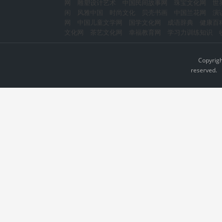
网
雕塑设计艺术
中国民间故事网
珠宝文化网
世
闲
风雅中国
时尚文化
贝壳书画
中国兰花网
演
网
中国儿童文学网
国学文化网
成语辞典
健康百
文化网
茶艺文化网
幸福教育网
学习力训练知识
Copyrig
reserved