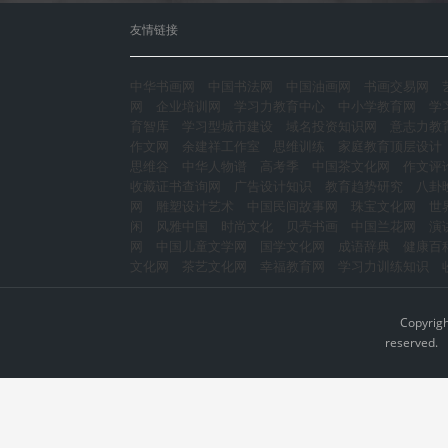
友情链接
中华书画网
中国书法网
中国油画网
书画交易网
网
企业培训网
学习力教育中心
中小学教育网
学
育智库
学习型城市建设
域名投资知识网
意志力教
作文网
余建祥工作室
思维训练
家庭教育顶层设计
思维谷
中华人物谱
高考季
中国茶文化网
作文评
收藏证书查询网
广告设计知识
教育趋势研究
八卦
网
雕塑设计艺术
中国民间故事网
珠宝文化网
世
闲
风雅中国
时尚文化
贝壳书画
中国兰花网
演
网
中国儿童文学网
国学文化网
成语辞典
健康百
文化网
茶艺文化网
幸福教育网
学习力训练知识
Copyrig
reserved