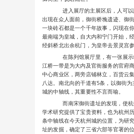
进入展厅的主展区后，人可以随
出现在众人面前，御街桥堍遗迹、御
一块砖石都是一个千年故事，闪现在
最南端为皇城，自大内和宁门开始，
经斜桥北出余杭门，为皇帝去景灵宫
在陈列馆展厅里，有一张展示临
江桥一带是为大内及官衙服务的官府
中心商业区，两旁店铺林立，百货云
八达。南北向的干道有5条，以御街为
城的中轴线，其重要性不言而喻。
而南宋御街遗址的发现，使杭州
学术研究提供了宝贵资料，也为杭州
条中轴线在今天杭州城的位置，为研
址的发掘，确定了三省六部等官署的