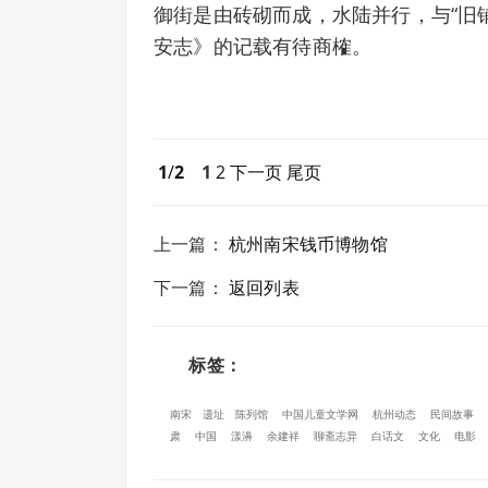
御街是由砖砌而成，水陆并行，与“旧
安志》的记载有待商榷。
1
/
2
1
2
下一页
尾页
上一篇
：
杭州南宋钱币博物馆
下一篇
：
返回列表
标签：
南宋
遗址
陈列馆
中国儿童文学网
杭州动态
民间故事
肃
中国
漾濞
余建祥
聊斋志异
白话文
文化
电影