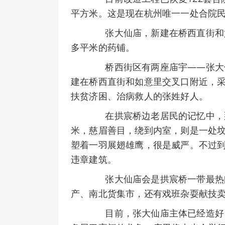
平方米。这是现在杭州唯一一处合院
张大仙庙，新建在桥西直街和如
多平米的药铺。
桥西街区有两座庙宇——张大仙
建在桥西直街和如意里交叉口附近，
扶贫济困、治病救人的张姓好人。
在拱宸桥边老居民的记忆中，那
米，慈眉善目，绕到内室，则是一处
塑着一羽展翅雄鹰，很是威严。不过到
违章建筑。
张大仙庙会是拱宸桥一带最热闹
产、南北货集市，还有戏班杂耍献技
目前，张大仙庙主体已经造好，