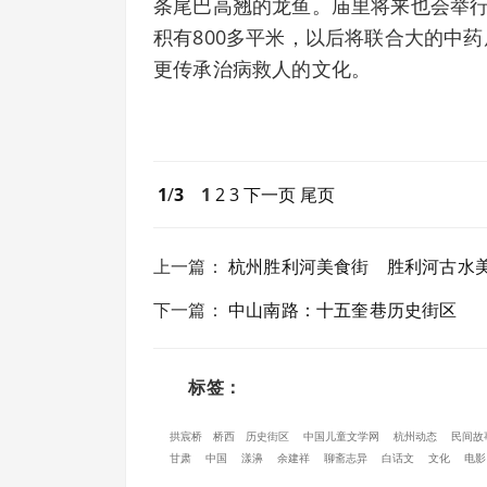
条尾巴高翘的龙鱼。庙里将来也会举
积有800多平米，以后将联合大的中
更传承治病救人的文化。
1
/
3
1
2
3
下一页
尾页
上一篇
：
杭州胜利河美食街 胜利河古水
下一篇
：
中山南路：十五奎巷历史街区
标签：
拱宸桥
桥西
历史街区
中国儿童文学网
杭州动态
民间故
甘肃
中国
漾濞
余建祥
聊斋志异
白话文
文化
电影