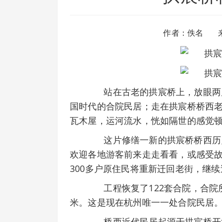
作者：佚名 
站在古老的拱宸桥上，放眼两岸
国时代的合院民居；走在拱宸桥桥西
瓦木屋，运河流水，恍如隔世的感觉
这片修缮一新的拱宸桥桥西历史
欢迎各地游客前来走走看看，或感受
300多户原住民将重新迁回老街，继
工程恢复了122套合院，合院所
米。这是现在杭州唯一一处合院民居
桥西近代民居起源于拱宸桥开埠