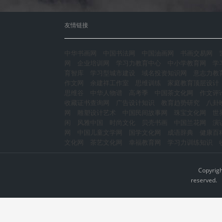
友情链接
中华书画网
中国书法网
中国油画网
书画交易网
网
企业培训网
学习力教育中心
中小学教育网
学
育智库
学习型城市建设
域名投资知识网
意志力教
作文网
余建祥工作室
思维训练
家庭教育顶层设计
思维谷
中华人物谱
高考季
中国茶文化网
作文评
收藏证书查询网
广告设计知识
教育趋势研究
八卦
网
雕塑设计艺术
中国民间故事网
珠宝文化网
世
闲
风雅中国
时尚文化
贝壳书画
中国兰花网
演
网
中国儿童文学网
国学文化网
成语辞典
健康百
文化网
茶艺文化网
幸福教育网
学习力训练知识
Copyrig
reserved