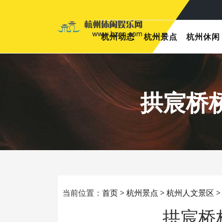
杭州动态
杭州景点
杭州休闲
拱宸桥
当前位置：
首页
>
杭州景点
>
杭州人文景区
拱宸桥