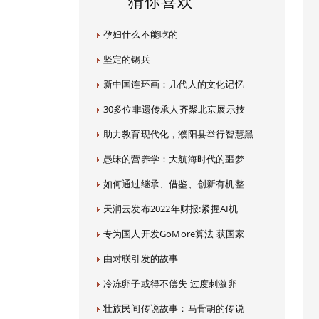
猜你喜欢
孕妇什么不能吃的
坚定的锡兵
新中国连环画：几代人的文化记忆
30多位非遗传承人齐聚北京展示技
助力教育现代化，濮阳县举行智慧黑
愚昧的营养学：大航海时代的噩梦
如何通过继承、借鉴、创新有机整
天润云发布2022年财报:紧握AI机
专为国人开发GoMore算法 获国家
由对联引发的故事
冷冻卵子或得不偿失 过度刺激卵
壮族民间传说故事：马骨胡的传说