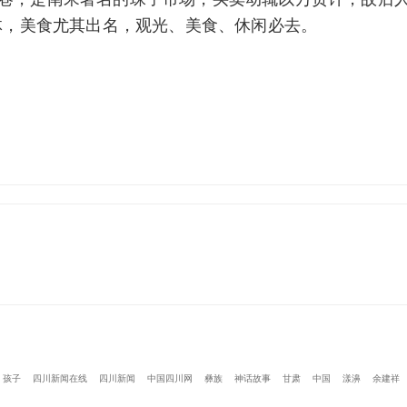
体，美食尤其出名，观光、美食、休闲必去。
孩子
四川新闻在线
四川新闻
中国四川网
彝族
神话故事
甘肃
中国
漾濞
余建祥