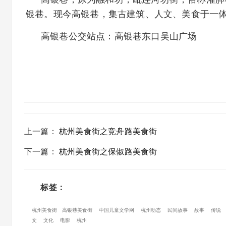
银巷。现今高银巷，集古建筑、人文、美食于一
高银巷公交站点：高银巷东口吴山广场
上一篇
：
杭州美食街之竞舟路美食街
下一篇
：
杭州美食街之保俶路美食街
标签：
杭州美食街
高银巷美食街
中国儿童文学网
杭州动态
民间故事
故事
传说
文
文化
电影
杭州