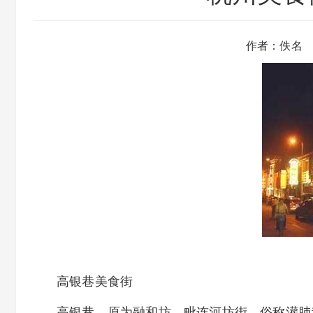
作者：佚名
高银巷美食街
高银巷，原为融和坊，毗连河坊街，俗称灌肺