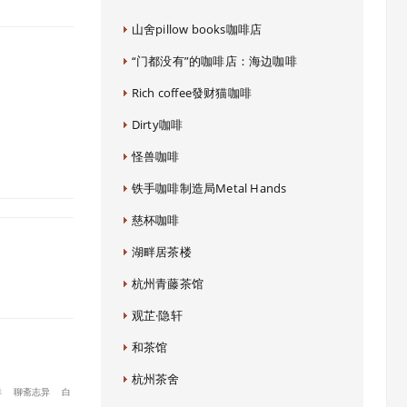
山舍pillow books咖啡店
“门都没有”的咖啡店：海边咖啡
Rich coffee發财猫咖啡
Dirty咖啡
怪兽咖啡
铁手咖啡制造局Metal Hands
慈杯咖啡
湖畔居茶楼
杭州青藤茶馆
观芷·隐轩
和茶馆
杭州茶舍
祥
聊斋志异
白