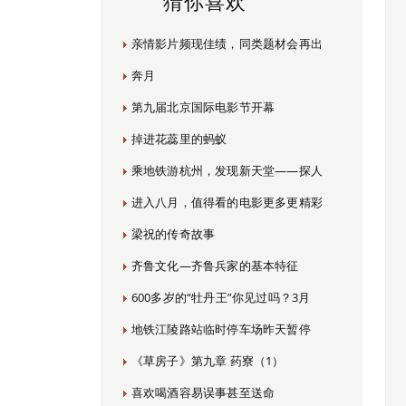
猜你喜欢
亲情影片频现佳绩，同类题材会再出
奔月
第九届北京国际电影节开幕
掉进花蕊里的蚂蚁
乘地铁游杭州，发现新天堂——探人
进入八月，值得看的电影更多更精彩
梁祝的传奇故事
齐鲁文化—齐鲁兵家的基本特征
600多岁的“牡丹王”你见过吗？3月
地铁江陵路站临时停车场昨天暂停
《草房子》第九章 药寮（1）
喜欢喝酒容易误事甚至送命