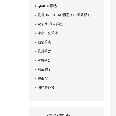
Quarter酒吧
杭州ONE THIRD酒吧（OT俱乐部）
觉茶馆(直吉祥巷)
隐湖上悦茶馆
福泉茶院
杭州茶舍
对白茶舍
观芷·隐轩
和茶馆
湖畔居茶楼