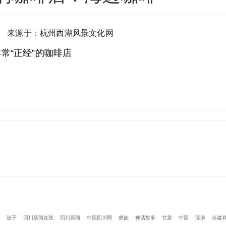
 来源于：
杭州西湖风景文化网
常“正经”的咖啡店
孩子
四川新闻在线
四川新闻
中国四川网
彝族
神话故事
甘肃
中国
漾濞
余建