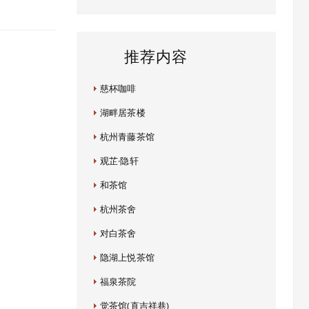
推荐内容
慈杯咖啡
湖畔居茶楼
杭州青藤茶馆
观芷·隐轩
和茶馆
杭州茶舍
对白茶舍
隐湖上悦茶馆
福泉茶院
觉茶馆(直吉祥巷)