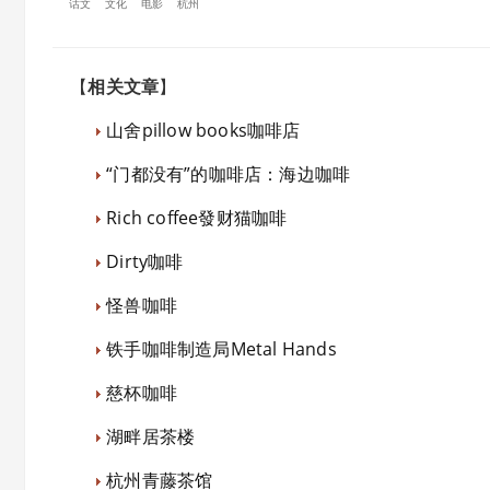
话文
文化
电影
杭州
【
相关文章
】
山舍pillow books咖啡店
“门都没有”的咖啡店：海边咖啡
Rich coffee發财猫咖啡
Dirty咖啡
怪兽咖啡
铁手咖啡制造局Metal Hands
慈杯咖啡
湖畔居茶楼
杭州青藤茶馆