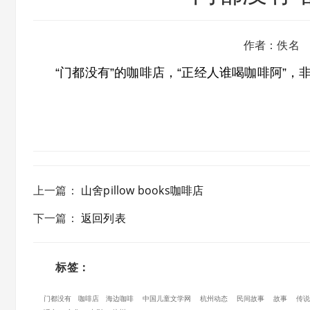
作者：佚名
“门都没有”的咖啡店，“正经人谁喝咖啡阿”，非
上一篇
：
山舍pillow books咖啡店
下一篇
：
返回列表
标签：
门都没有
咖啡店
海边咖啡
中国儿童文学网
杭州动态
民间故事
故事
传说