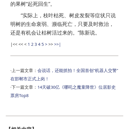
的果树“起死回生”。
“实际上，枝叶枯死、树皮发裂等症状只说
明树的生命衰弱、濒临死亡，只要及时救治，
还是有机会让枯树活过来的。”陈新说。
|<<
<<
<
1
2
3
4
5
>
>>
>>|
·上一篇文章：
会说话，还能抓拍！全国首创“机器人交警”
在邯郸市正式上岗！
·下一篇文章：
14天破30亿《哪吒之魔童降世》位居影史
票房Top8