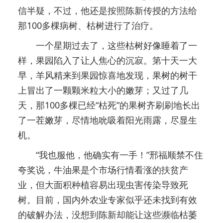
信半疑，不过，他还是按照陈新传授的方法给
那100多棵病树、枯树进行了治疗。
一个星期过去了，这些枯树好像睡着了一
样，果园陷入了让人焦心的沉寂。第十天一大
早，羊风精来到果园惊喜地发现，果树的树干
上冒出了一颗颗米粒大小的嫩芽；又过了几
天，那100多棵已经“枯死”的果树齐刷刷地长出
了一茬嫩芽，尽情地吮吸着阳光雨露，尽显生
机。
“我也服他，他确实有一手！”邢福顺禁不住
夸奖说，牛油果是个市场行情看涨的扶贫产
业，但大面积种植容易出现虫害传染导致死
树。目前，国内外农业专家似乎还未找到有效
的破解办法，没想到陈新却能让这些濒临枯萎