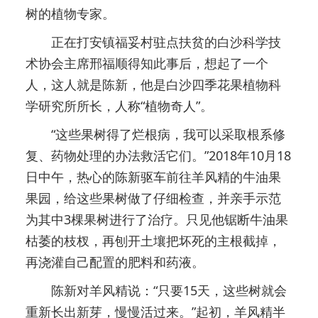
树的植物专家。
正在打安镇福妥村驻点扶贫的白沙科学技
术协会主席邢福顺得知此事后，想起了一个
人，这人就是陈新，他是白沙四季花果植物科
学研究所所长，人称“植物奇人”。
“这些果树得了烂根病，我可以采取根系修
复、药物处理的办法救活它们。”2018年10月18
日中午，热心的陈新驱车前往羊风精的牛油果
果园，给这些果树做了仔细检查，并亲手示范
为其中3棵果树进行了治疗。只见他锯断牛油果
枯萎的枝杈，再刨开土壤把坏死的主根截掉，
再浇灌自己配置的肥料和药液。
陈新对羊风精说：“只要15天，这些树就会
重新长出新芽，慢慢活过来。”起初，羊风精半