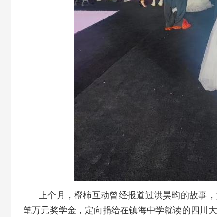
上个月，橙柿互动曾经报道过洪昊昀的故事，
笔万元奖学金，定向捐给在镇海中学就读的四川大凉