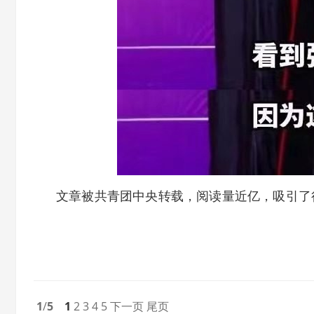
文章被共青团中央转载，阅读量近亿，吸引了
1
/
5
1
2
3
4
5
下一页
尾页