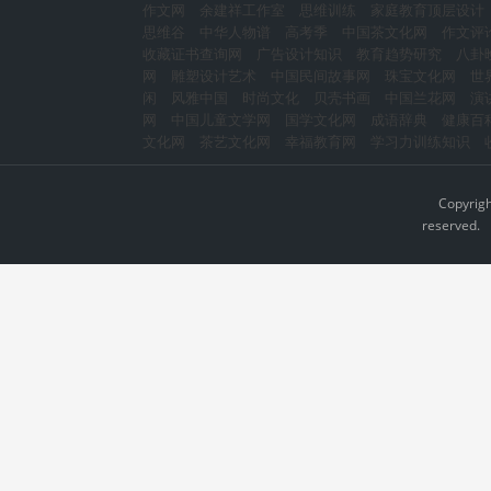
作文网
余建祥工作室
思维训练
家庭教育顶层设计
思维谷
中华人物谱
高考季
中国茶文化网
作文评
收藏证书查询网
广告设计知识
教育趋势研究
八卦
网
雕塑设计艺术
中国民间故事网
珠宝文化网
世
闲
风雅中国
时尚文化
贝壳书画
中国兰花网
演
网
中国儿童文学网
国学文化网
成语辞典
健康百
文化网
茶艺文化网
幸福教育网
学习力训练知识
Copyrig
reserved