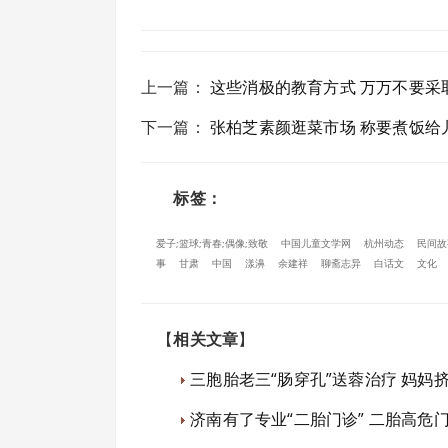
上一篇
：
这些消极的教育方式 万万不要采
下一篇
：
张柏芝素颜逛菜市场 称要煮饭给儿
标签：
爱子;篮球;青春;偶像;致敬
中国儿童文学网
杭州动态
民间故
事
甘肃
中国
漾濞
余建祥
聊斋志异
白话文
文化
【
相关文章
】
三胞胎老三“肠穿孔”送蓉治疗 妈妈
济南有了专业“二胎门诊” 二胎高危