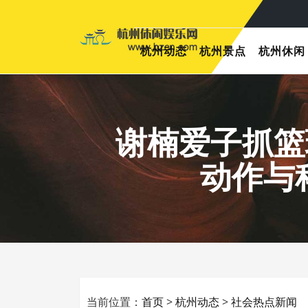
杭州动态
杭州景点
杭州休闲
谢楠爱子抓篮
动作与
当前位置：
首页
>
杭州动态
>
社会热点新闻