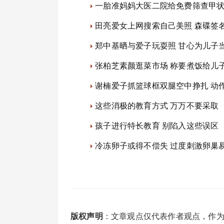
一胎准妈妈大医二院给免费筛查甲
田亮爱女上网搜索自己美照 森碟签名
郑中基晒与爱子玩耍照 甘心为儿子当
张柏芝素颜逛菜市场 称要煮饭给儿子
谢楠爱子抓篮球框双腿空中挣扎 动作
这些消极的教育方式 万万不要采取
孩子进行特长教育 别陷入这些误区
冷冻卵子或得不偿失 过度刺激卵巢
版权声明
：文章观点仅代表作者观点，作