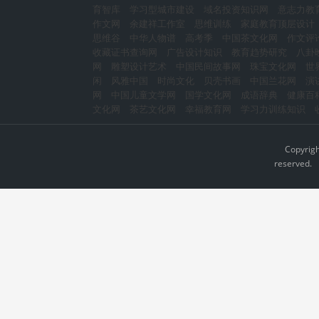
育智库
学习型城市建设
域名投资知识网
意志力教
作文网
余建祥工作室
思维训练
家庭教育顶层设计
思维谷
中华人物谱
高考季
中国茶文化网
作文评
收藏证书查询网
广告设计知识
教育趋势研究
八卦
网
雕塑设计艺术
中国民间故事网
珠宝文化网
世
闲
风雅中国
时尚文化
贝壳书画
中国兰花网
演
网
中国儿童文学网
国学文化网
成语辞典
健康百
文化网
茶艺文化网
幸福教育网
学习力训练知识
Copyrig
reserved