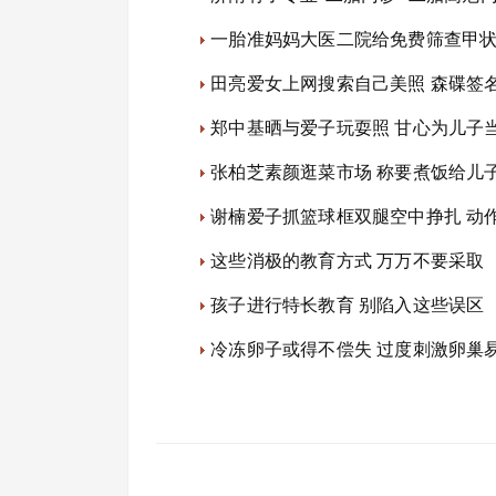
一胎准妈妈大医二院给免费筛查甲
田亮爱女上网搜索自己美照 森碟签名
郑中基晒与爱子玩耍照 甘心为儿子当
张柏芝素颜逛菜市场 称要煮饭给儿子
谢楠爱子抓篮球框双腿空中挣扎 动作
这些消极的教育方式 万万不要采取
孩子进行特长教育 别陷入这些误区
冷冻卵子或得不偿失 过度刺激卵巢