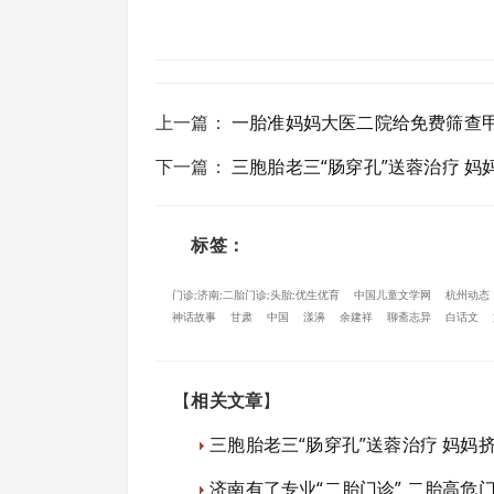
上一篇
：
一胎准妈妈大医二院给免费筛查
下一篇
：
三胞胎老三“肠穿孔”送蓉治疗 
标签：
门诊;济南;二胎门诊;头胎;优生优育
中国儿童文学网
杭州动态
神话故事
甘肃
中国
漾濞
余建祥
聊斋志异
白话文
【
相关文章
】
三胞胎老三“肠穿孔”送蓉治疗 妈妈
济南有了专业“二胎门诊” 二胎高危