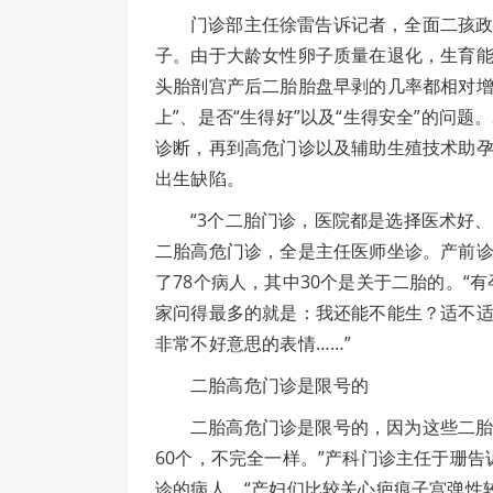
门诊部主任徐雷告诉记者，全面二孩政
子。由于大龄女性卵子质量在退化，生育
头胎剖宫产后二胎胎盘早剥的几率都相对增
上”、是否“生得好”以及“生得安全”的问
诊断，再到高危门诊以及辅助生殖技术助
出生缺陷。
“3个二胎门诊，医院都是选择医术好
二胎高危门诊，全是主任医师坐诊。产前
了78个病人，其中30个是关于二胎的。“
家问得最多的就是：我还能不能生？适不
非常不好意思的表情……”
二胎高危门诊是限号的
二胎高危门诊是限号的，因为这些二胎
60个，不完全一样。”产科门诊主任于珊
诊的病人。“产妇们比较关心疤痕子宫弹性