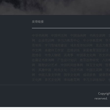
友情链接
中华书画网
中国书法网
中国油画网
书画交易网
网
企业培训网
学习力教育中心
中小学教育网
学
育智库
学习型城市建设
域名投资知识网
意志力教
作文网
余建祥工作室
思维训练
家庭教育顶层设计
思维谷
中华人物谱
高考季
中国茶文化网
作文评
收藏证书查询网
广告设计知识
教育趋势研究
八卦
网
雕塑设计艺术
中国民间故事网
珠宝文化网
世
闲
风雅中国
时尚文化
贝壳书画
中国兰花网
演
网
中国儿童文学网
国学文化网
成语辞典
健康百
文化网
茶艺文化网
幸福教育网
学习力训练知识
Copyrig
reserved