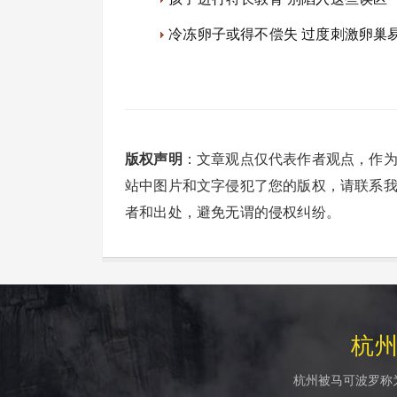
冷冻卵子或得不偿失 过度刺激卵巢
版权声明
：文章观点仅代表作者观点，作
站中图片和文字侵犯了您的版权，请联系
者和出处，避免无谓的侵权纠纷。
杭
杭州被马可波罗称