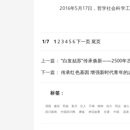
2016年5月17日，哲学社会科学
1
/
7
1
2
3
4
5
6
下一页
尾页
上一篇
：
“白发姑苏”传承焕新——2500
下一篇
：
传承红色基因 增强新时代青年的
标签：
强国
建设
民族
复兴
注入
不竭
精神
动力
同志
核心
四川新闻
中国四川网
彝族
神话故事
甘肃
中国
漾濞