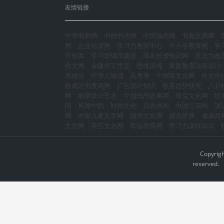
友情链接
中华书画网
中国书法网
中国油画网
书画交易网
网
企业培训网
学习力教育中心
中小学教育网
学
育智库
学习型城市建设
域名投资知识网
意志力教
作文网
余建祥工作室
思维训练
家庭教育顶层设计
思维谷
中华人物谱
高考季
中国茶文化网
作文评
收藏证书查询网
广告设计知识
教育趋势研究
八卦
网
雕塑设计艺术
中国民间故事网
珠宝文化网
世
闲
风雅中国
时尚文化
贝壳书画
中国兰花网
演
网
中国儿童文学网
国学文化网
成语辞典
健康百
文化网
茶艺文化网
幸福教育网
学习力训练知识
Copyrig
reserved