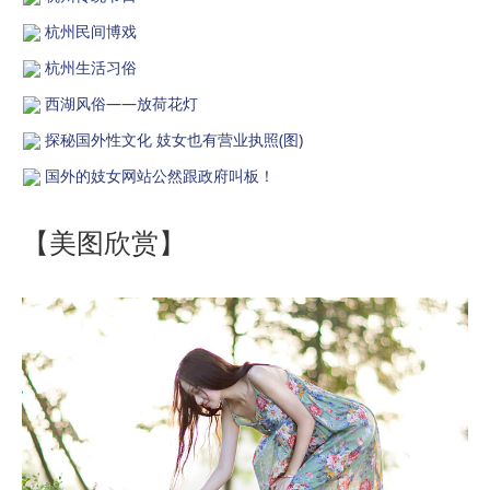
杭州民间博戏
杭州生活习俗
西湖风俗——放荷花灯
探秘国外性文化 妓女也有营业执照(图)
国外的妓女网站公然跟政府叫板！
【美图欣赏】