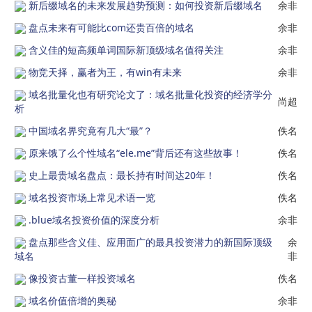
新后缀域名的未来发展趋势预测：如何投资新后缀域名
余非
盘点未来有可能比com还贵百倍的域名
余非
含义佳的短高频单词国际新顶级域名值得关注
余非
物竞天择，赢者为王，有win有未来
余非
域名批量化也有研究论文了：域名批量化投资的经济学分
尚超
析
中国域名界究竟有几大“最”？
佚名
原来饿了么个性域名“ele.me”背后还有这些故事！
佚名
史上最贵域名盘点：最长持有时间达20年！
佚名
域名投资市场上常见术语一览
佚名
.blue域名投资价值的深度分析
余非
盘点那些含义佳、应用面广的最具投资潜力的新国际顶级
余
域名
非
像投资古董一样投资域名
佚名
域名价值倍增的奥秘
余非