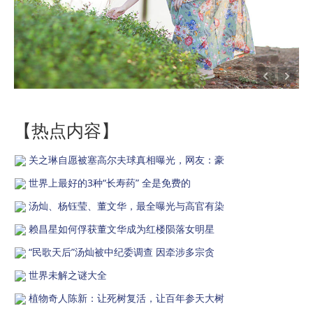
【热点内容】
关之琳自愿被塞高尔夫球真相曝光，网友：豪
世界上最好的3种“长寿药” 全是免费的
汤灿、杨钰莹、董文华，最全曝光与高官有染
赖昌星如何俘获董文华成为红楼陨落女明星
“民歌天后”汤灿被中纪委调查 因牵涉多宗贪
世界未解之谜大全
植物奇人陈新：让死树复活，让百年参天大树