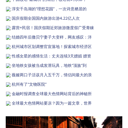
淳安千岛湖的“理想花园”，一次诗意栖居的
国庆假期全国国内旅游出游4.22亿人次
露营+民宿！国庆假期近郊旅游微度假广受青睐
结婚四年后撒贝宁妻子大变样，网友感叹：洋
杭州城市区划调整官宣落地！探索城市经济区
性感女星的感情生活：丈夫连续3天嫖娼 嫖资
坐地铁女孩被当成发泄玩具，地铁“顶族”到
薇娅两口子活该月入五千万，情侣间最大的浪
杭州有了“文物医院”
金融时报调查全球最大色情网站背后的神秘所
全球最大色情网站要凉？因为一篇文章，世界