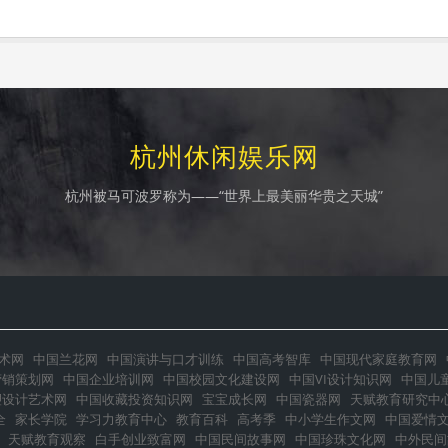
杭州休闲娱乐网
杭州被马可波罗称为——“世界上最美丽华贵之天城”
术网
中国兰花网
中国演讲与口才训练
中国高考智库
中国现代家庭教育网
营销策划网
中国企业培训网
中国校园文化建设网
中国VI设计知识网
中国儿
塑设计艺术网
中国收藏投资知识网
宝宝成长网
中国瓷器网
天赋教育研究中
全
家长学院
学习力教育中心
教育百科
高考季
中小学生作文网
中国爱情
天赋教育观察
白手创业致富网
中国民间故事网
中国珍珠文化网
中外民间