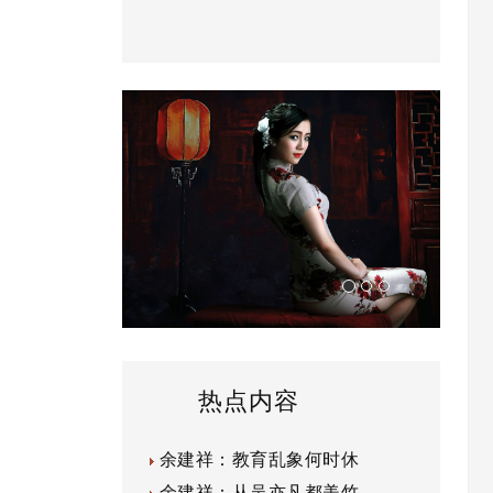
热点内容
余建祥：教育乱象何时休
余建祥：从吴亦凡都美竹