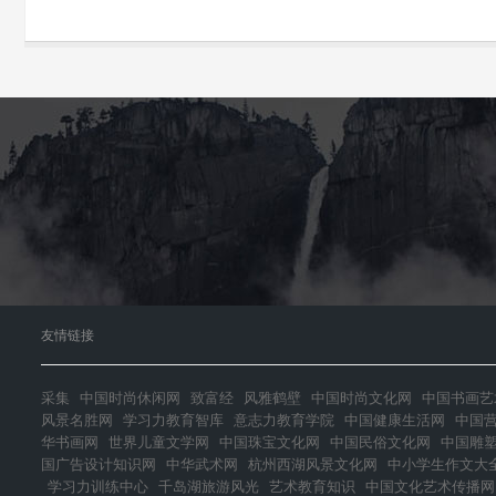
友情链接
采集
中国时尚休闲网
致富经
风雅鹤壁
中国时尚文化网
中国书画艺
风景名胜网
学习力教育智库
意志力教育学院
中国健康生活网
中国
华书画网
世界儿童文学网
中国珠宝文化网
中国民俗文化网
中国雕
国广告设计知识网
中华武术网
杭州西湖风景文化网
中小学生作文大
学习力训练中心
千岛湖旅游风光
艺术教育知识
中国文化艺术传播网