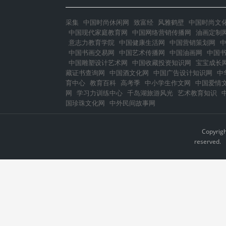
采集
中国时尚休闲网
致富经
风雅鹤壁
中国时尚文
中国现代家庭教育网
中国网络营销传播网
油画定制
意志力教育学院
中国健康生活网
中国营销策划网
中国书画交易网
中国艺术传播网
中国油画网
中国
中国雕塑设计艺术网
中国收藏投资知识网
宝宝成长
藏证书查询网
中国酒文化网
中国广告设计知识网
中
育中心
教育百科
高考季
中小学生作文网
中国爱情
网
学习力训练中心
千岛湖旅游风光
艺术教育知识
国珍珠文化网
中外民间故事网
Copyrig
reserved