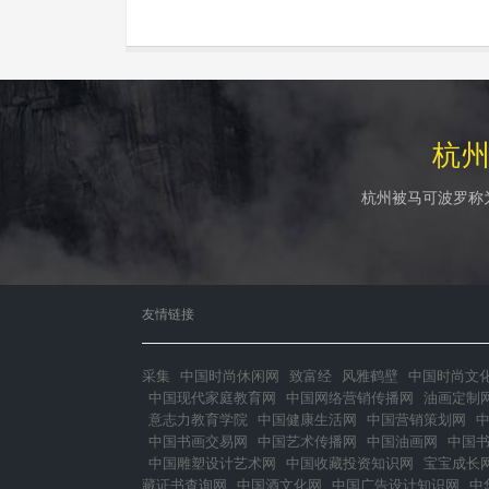
杭
杭州被马可波罗称
友情链接
采集
中国时尚休闲网
致富经
风雅鹤壁
中国时尚文
中国现代家庭教育网
中国网络营销传播网
油画定制
意志力教育学院
中国健康生活网
中国营销策划网
中国书画交易网
中国艺术传播网
中国油画网
中国
中国雕塑设计艺术网
中国收藏投资知识网
宝宝成长
藏证书查询网
中国酒文化网
中国广告设计知识网
中