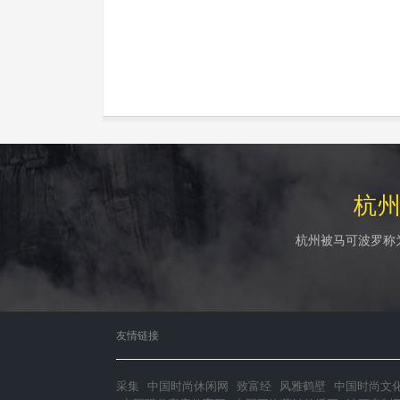
杭
杭州被马可波罗称
友情链接
采集
中国时尚休闲网
致富经
风雅鹤壁
中国时尚文