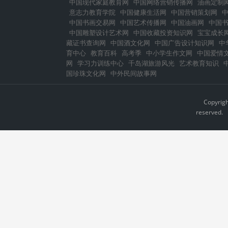
中国现代家庭教育网
中国网络营销传播网
油画定制
意志力教育学院
中国健康生活网
中国营销策划网
中国书画交易网
中国艺术传播网
中国油画网
中国
中国雕塑设计艺术网
中国收藏投资知识网
宝宝成长
藏证书查询网
中国酒文化网
中国广告设计知识网
中
育中心
教育百科
高考季
中小学生作文网
中国爱情
网
学习力训练中心
千岛湖旅游风光
艺术教育知识
国珍珠文化网
中外民间故事网
Copyrig
reserved