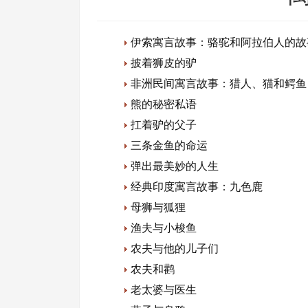
伊索寓言故事：骆驼和阿拉伯人的故
披着狮皮的驴
非洲民间寓言故事：猎人、猫和鳄鱼
熊的秘密私语
扛着驴的父子
三条金鱼的命运
弹出最美妙的人生
经典印度寓言故事：九色鹿
母狮与狐狸
渔夫与小梭鱼
农夫与他的儿子们
农夫和鹳
老太婆与医生