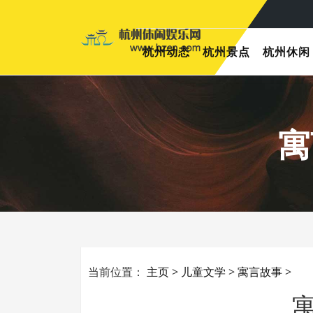
杭州动态
杭州景点
杭州休闲
寓
当前位置：
主页
>
儿童文学
>
寓言故事
>