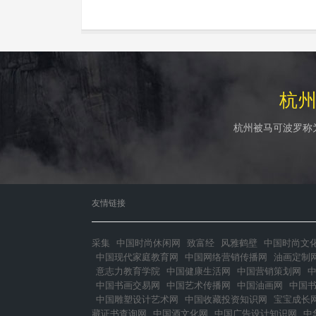
杭
杭州被马可波罗称
友情链接
采集
中国时尚休闲网
致富经
风雅鹤壁
中国时尚文
中国现代家庭教育网
中国网络营销传播网
油画定制
意志力教育学院
中国健康生活网
中国营销策划网
中国书画交易网
中国艺术传播网
中国油画网
中国
中国雕塑设计艺术网
中国收藏投资知识网
宝宝成长
藏证书查询网
中国酒文化网
中国广告设计知识网
中